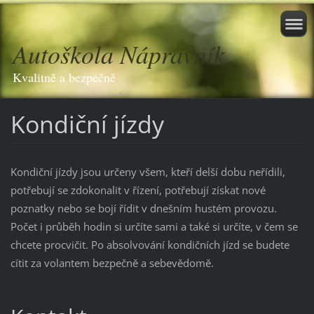
Autoškola Nápravník
Kvalitně a bezpečně
Kondiční jízdy
Kondiční jízdy jsou určeny všem, kteří delší dobu neřídili,
potřebují se zdokonalit v řízení, potřebují získat nové
poznatky nebo se bojí řídit v dnešním hustém provozu.
Počet i průběh hodin si určíte sami a také si určíte, v čem se
chcete procvičit. Po absolvování kondičních jízd se budete
cítit za volantem bezpečně a sebevědomě.